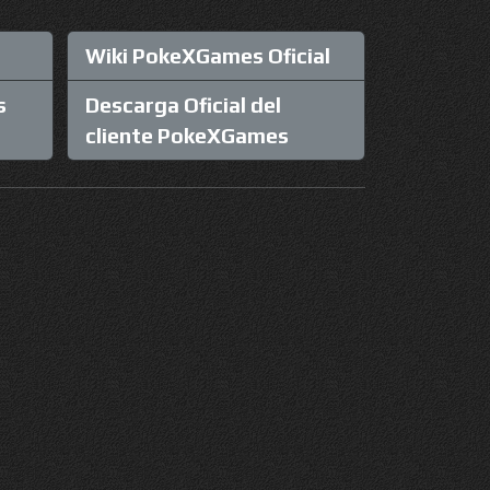
Wiki PokeXGames Oficial
s
Descarga Oficial del
cliente PokeXGames