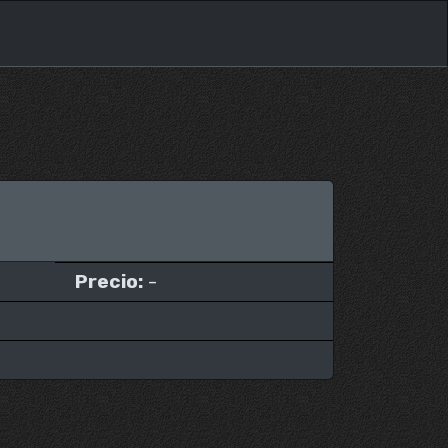
Precio:
-