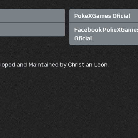
PokeXGames Oficial
Facebook PokeXGame
Oficial
loped and Maintained by
Christian León
.